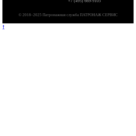
+7 (495) 669-9103
© 2018–2025 Патронажная служба ПАТРОНАЖ СЕРВИС
🠕