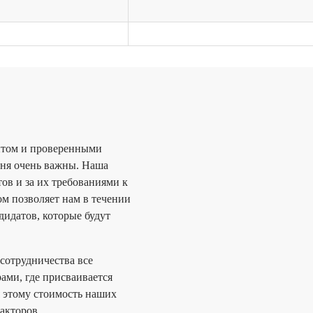
Я согласен(а) с
Поли
персональных дан
ытом и проверенными
ня очень важны. Наша
ов и за их требованиями к
ом позволяет нам в течении
дидатов, которые будут
сотрудничества все
ми, где присваивается
 этому стоимость наших
акторов.