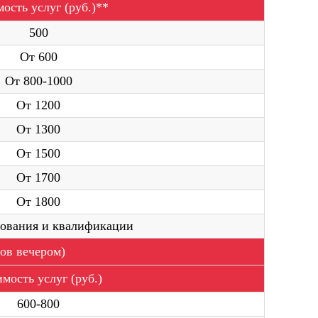
ость услуг (руб.)**
500
От 600
От 800-1000
От 1200
От 1300
мер телефона. Наш
От 1500
я с Вами и
От 1700
 по услуге
От 1800
азования и квалификации
App
сов вечером)
мость услуг (руб.)
ОСТАВИТЬ ЗАЯВКУ
600-800