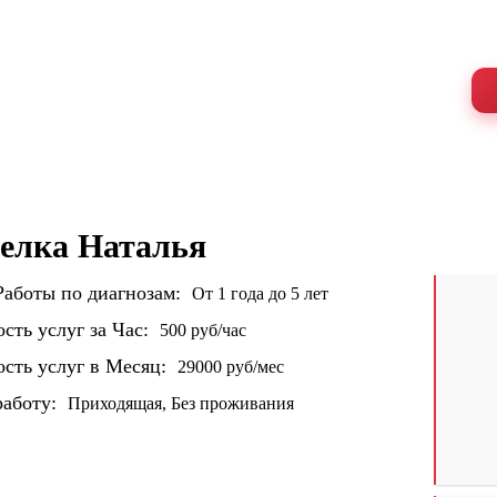
е сиделки, которым можно доверять
60-летия октября 9, строение 2
Работаем 24/7
 УСЛУГИ
ОТЗЫВЫ
ЦЕНЫ
СИДЕЛКА С 
елка Наталья
аботы по диагнозам:
От 1 года до 5 лет
сть услуг за Час:
500 руб/час
сть услуг в Месяц:
29000 руб/мес
работу:
Приходящая, Без проживания