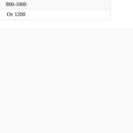
тикой в отношении обработки
800-1000
ных
и
Политикой конфиденциальности
.
От 1200