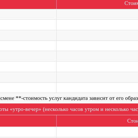
Стоим
Оставьте свой но
менеджер свяжетс
проконсультирует
1 смене **-стоимость услуг кандидата зависит от его обр
Написать на Whats
ты «утро-вечер» (несколько часов утром и несколько ча
Стои