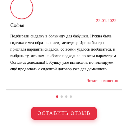
22.01.2022
Софья
Оставьте свой номер телефона. Наш менеджер
Подбирали сиделку в больницу для бабушки. Нужна была
свяжется с Вами и проконсультирует по услуге
сиделка с мед.образованием, менеджер Ирина быстро
прислала варианты сиделок, со всеми удалось пообщаться, и
Написать на WhatsApp
выбрать ту, что нам наиболее подходила по всем параметрам.
Остались довольны! Бабушку уже выписали, но планируем
ещё продлевать с сиделкой договор уже для домашнего
ухода. Ирина ещё раз спасибо огромное!
Читать полностью
ОСТАВИТЬ ЗАЯВКУ
Я согласен(а) с
Политикой в отношении обработки персональных
данных
и
Политикой конфиденциальности
.
ОСТАВИТЬ ОТЗЫВ