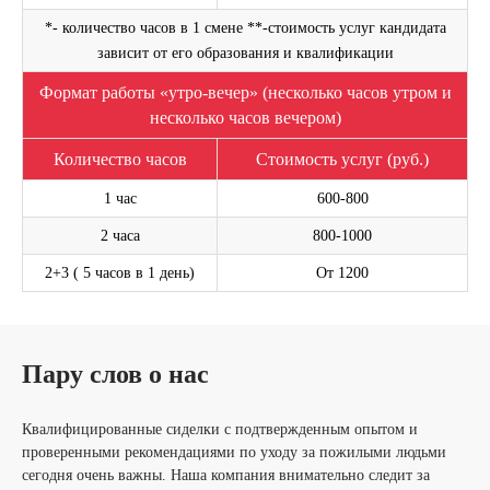
*- количество часов в 1 смене **-стоимость услуг кандидата
зависит от его образования и квалификации
Формат работы «утро-вечер» (несколько часов утром и
несколько часов вечером)
Оставьте свой номер телефона. Наш менеджер
свяжется с Вами и проконсультирует по услуге
Количество часов
Стоимость услуг (руб.)
1 час
600-800
Написать на WhatsApp
2 часа
800-1000
2+3 ( 5 часов в 1 день)
От 1200
ОСТАВИТЬ ЗАЯВКУ
Пару слов о нас
Я согласен(а) с
Политикой в отношении обработки персональных
данных
и
Политикой конфиденциальности
.
Квалифицированные сиделки с подтвержденным опытом и
проверенными рекомендациями по уходу за пожилыми людьми
сегодня очень важны. Наша компания внимательно следит за