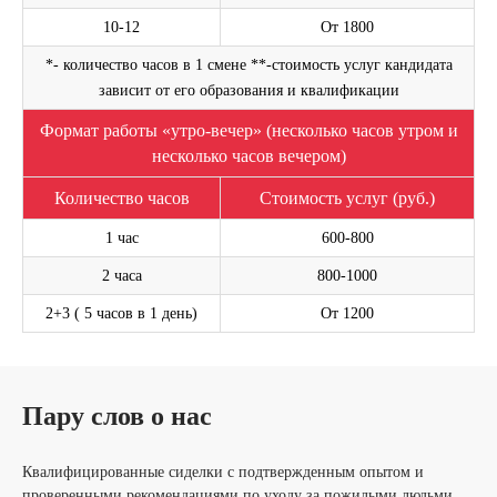
10-12
От 1800
*- количество часов в 1 смене **-стоимость услуг кандидата
зависит от его образования и квалификации
Формат работы «утро-вечер» (несколько часов утром и
несколько часов вечером)
Оставьте свой номер телефона. Наш менеджер
свяжется с Вами и проконсультирует по услуге
Количество часов
Стоимость услуг (руб.)
Написать на WhatsApp
1 час
600-800
2 часа
800-1000
2+3 ( 5 часов в 1 день)
От 1200
ОСТАВИТЬ ЗАЯВКУ
Я согласен(а) с
Политикой в отношении обработки персональных
Пару слов о нас
данных
и
Политикой конфиденциальности
.
Квалифицированные сиделки с подтвержденным опытом и
проверенными рекомендациями по уходу за пожилыми людьми