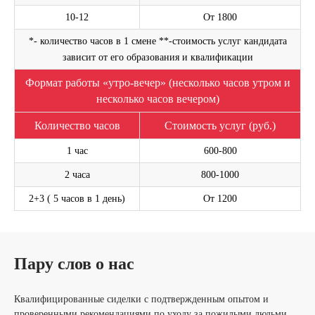
10-12
От 1800
*- количество часов в 1 смене **-стоимость услуг кандидата
зависит от его образования и квалификации
Формат работы «утро-вечер» (несколько часов утром и
несколько часов вечером)
Оставьте свой номер телефона. Наш менеджер
свяжется с Вами и проконсультирует по услуге
Количество часов
Стоимость услуг (руб.)
Написать на WhatsApp
1 час
600-800
2 часа
800-1000
2+3 ( 5 часов в 1 день)
От 1200
ОСТАВИТЬ ЗАЯВКУ
Я согласен(а) с
Политикой в отношении обработки персональных
Пару слов о нас
данных
и
Политикой конфиденциальности
.
Квалифицированные сиделки с подтвержденным опытом и
проверенными рекомендациями по уходу за пожилыми людьми