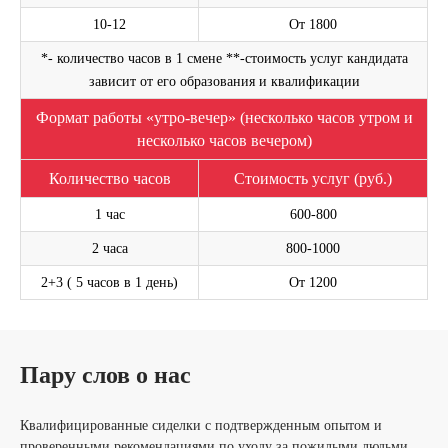
10-12
От 1800
*- количество часов в 1 смене **-стоимость услуг кандидата
зависит от его образования и квалификации
Формат работы «утро-вечер» (несколько часов утром и
несколько часов вечером)
Оставьте свой номер телефона. Наш менеджер
свяжется с Вами и проконсультирует по услуге
Количество часов
Стоимость услуг (руб.)
Написать на WhatsApp
1 час
600-800
2 часа
800-1000
2+3 ( 5 часов в 1 день)
От 1200
ОСТАВИТЬ ЗАЯВКУ
Я согласен(а) с
Политикой в отношении обработки персональных
Пару слов о нас
данных
и
Политикой конфиденциальности
.
Квалифицированные сиделки с подтвержденным опытом и
проверенными рекомендациями по уходу за пожилыми людьми