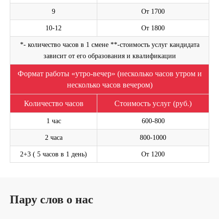
9
От 1700
10-12
От 1800
*- количество часов в 1 смене **-стоимость услуг кандидата
зависит от его образования и квалификации
Формат работы «утро-вечер» (несколько часов утром и
Оставьте свой номер телефона. Наш менеджер
несколько часов вечером)
свяжется с Вами и проконсультирует по услуге
Количество часов
Стоимость услуг (руб.)
Написать на WhatsApp
1 час
600-800
2 часа
800-1000
2+3 ( 5 часов в 1 день)
От 1200
ОСТАВИТЬ ЗАЯВКУ
Я согласен(а) с
Политикой в отношении обработки персональных
данных
и
Политикой конфиденциальности
.
Пару слов о нас