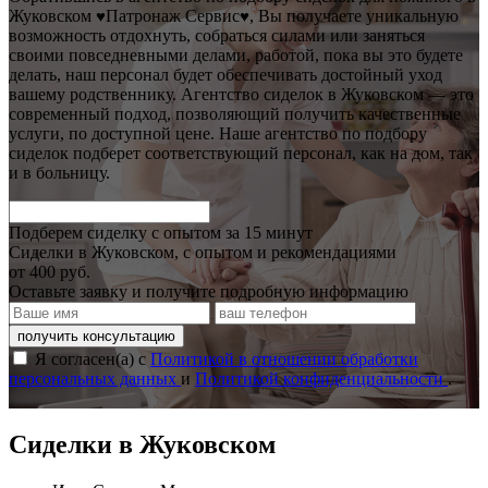
Жуковском
Патронаж Сервис
, Вы получаете уникальную
♥
♥
возможность отдохнуть, собраться силами или заняться
своими повседневными делами, работой, пока вы это будете
делать, наш персонал будет обеспечивать достойный уход
вашему родственнику. Агентство сиделок в Жуковском — это
современный подход, позволяющий получить качественные
услуги, по доступной цене. Наше агентство по подбору
сиделок подберет соответствующий персонал, как на дом, так
и в больницу.
Подберем сиделку с опытом за 15 минут
Сиделки в Жуковском, с опытом и рекомендациями
от 400 руб.
Оставьте заявку и получите подробную информацию
получить консультацию
Я согласен(а) с
Политикой в отношении обработки
персональных данных
и
Политикой конфиденциальности
.
Сиделки в Жуковском