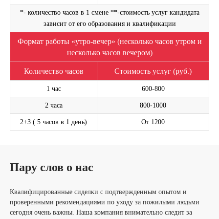
*- количество часов в 1 смене **-стоимость услуг кандидата
зависит от его образования и квалификации
Формат работы «утро-вечер» (несколько часов утром и
несколько часов вечером)
Оставьте свой номер телефона. Наш менеджер
свяжется с Вами и проконсультирует по услуге
Количество часов
Стоимость услуг (руб.)
1 час
600-800
Написать на WhatsApp
2 часа
800-1000
2+3 ( 5 часов в 1 день)
От 1200
ОСТАВИТЬ ЗАЯВКУ
Пару слов о нас
Я согласен(а) с
Политикой в отношении обработки персональных
данных
и
Политикой конфиденциальности
.
Квалифицированные сиделки с подтвержденным опытом и
проверенными рекомендациями по уходу за пожилыми людьми
сегодня очень важны. Наша компания внимательно следит за