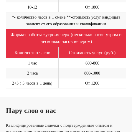
10-12
От 1800
*- количество часов в 1 смене **-стоимость услуг кандидата
зависит от его образования и квалификации
Формат работы «утро-вечер» (несколько часов утром и
несколько часов вечером)
Оставьте свой номер телефона. Наш менеджер
свяжется с Вами и проконсультирует по услуге
Количество часов
Стоимость услуг (руб.)
Написать на WhatsApp
1 час
600-800
2 часа
800-1000
2+3 ( 5 часов в 1 день)
От 1200
ОСТАВИТЬ ЗАЯВКУ
Я согласен(а) с
Политикой в отношении обработки персональных
Пару слов о нас
данных
и
Политикой конфиденциальности
.
Квалифицированные сиделки с подтвержденным опытом и
проверенными рекомендациями по уходу за пожилыми людьми