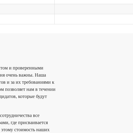
Я согласен(а) с
Поли
персональных дан
ытом и проверенными
ня очень важны. Наша
ов и за их требованиями к
ом позволяет нам в течении
дидатов, которые будут
сотрудничества все
ми, где присваивается
 этому стоимость наших