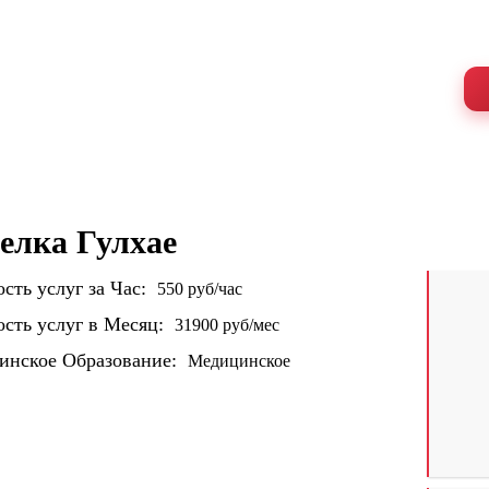
е сиделки, которым можно доверять
60-летия октября 9, строение 2
Работаем 24/7
 УСЛУГИ
ОТЗЫВЫ
ЦЕНЫ
СИДЕЛКА С 
елка Гулхае
сть услуг за Час:
550 руб/час
сть услуг в Месяц:
31900 руб/мес
инское Образование:
Медицинское