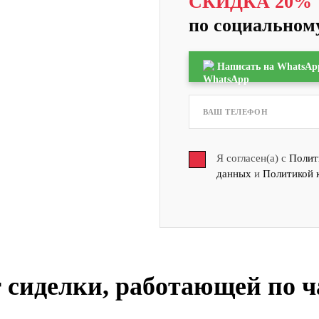
СКИДКА 20%
по социальному
Написать на WhatsAp
Я согласен(а) с
Полит
данных
и
Политикой 
 сиделки, работающей по 