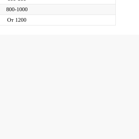
тикой в отношении обработки
800-1000
ных
и
Политикой конфиденциальности
.
От 1200