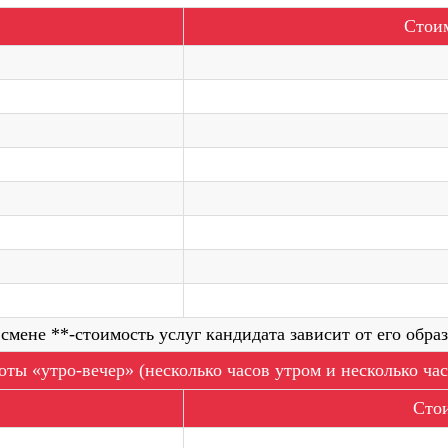
Стоим
Оставьте свой но
менеджер свяжетс
проконсультирует
1 смене **-стоимость услуг кандидата зависит от его обр
Написать на Whats
ты «утро-вечер» (несколько часов утром и несколько ча
Стои