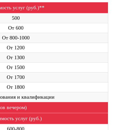
ость услуг (руб.)**
500
От 600
От 800-1000
От 1200
От 1300
мер телефона. Наш
От 1500
я с Вами и
От 1700
 по услуге
От 1800
азования и квалификации
App
сов вечером)
ОСТАВИТЬ ЗАЯВКУ
мость услуг (руб.)
600-800