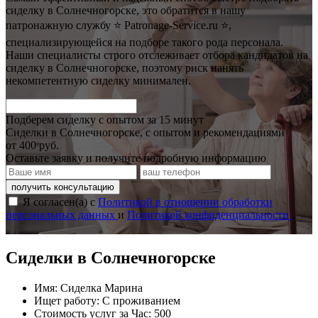
сиделку в Солнечногорске, это обратится в нашу
патронажную службу ⭐ Patronage-Service.ru ⭐,
специализирующейся на подборе такого рода персонала.
Наши специалисты строго отслеживает отбора кандидатов на
сиделку в Солнечногорске, поэтому риск нанять
некомпетентную сиделку минимален.
Подберем сиделку с опытом за 15 минут
Сиделки в Солнечногорске, с опытом и рекомендациями
от 400 руб.
Оставьте заявку и получите подробную информацию
получить консультацию
Я согласен(а) с
Политикой в отношении обработки
персональных данных
и
Политикой конфиденциальности
.
Сиделки в Солнечногорске
Имя:
Сиделка Марина
Ищет работу:
С проживанием
Стоимость услуг за Час:
500