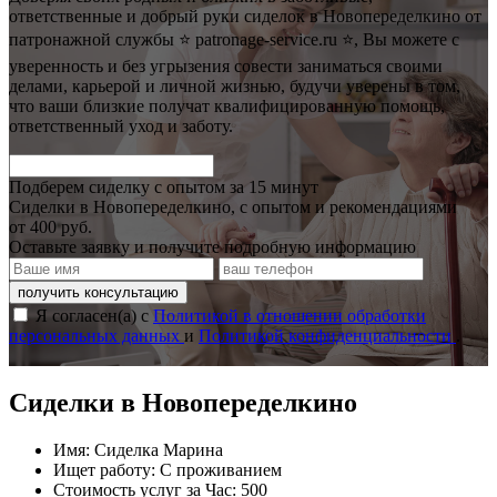
ответственные и добрый руки сиделок в Новопеределкино от
патронажной службы ⭐ patronage-service.ru ⭐, Вы можете с
уверенность и без угрызения совести заниматься своими
делами, карьерой и личной жизнью, будучи уверены в том,
что ваши близкие получат квалифицированную помощь,
ответственный уход и заботу.
Подберем сиделку с опытом за 15 минут
Сиделки в Новопеределкино, с опытом и рекомендациями
от 400 руб.
Оставьте заявку и получите подробную информацию
получить консультацию
Я согласен(а) с
Политикой в отношении обработки
персональных данных
и
Политикой конфиденциальности
.
Сиделки в Новопеределкино
Имя:
Сиделка Марина
Ищет работу:
С проживанием
Стоимость услуг за Час:
500