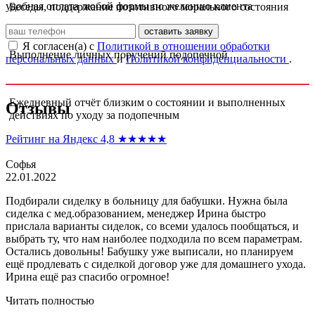
удобная оплата любой формы по желанию клиента
Беседы, поддержание позитивного морального состояния
оставить заявку
Я согласен(а) с
Политикой в отношении обработки
Выполнение личных поручений подопечной
персональных данных
и
Политикой конфиденциальности
.
Ежедневный отчёт близким о состоянии и выполненных
Отзывы
действиях по уходу за подопечным
Рейтинг на Яндекс 4,8
★★★★★
Софья
22.01.2022
Подбирали сиделку в больницу для бабушки. Нужна была
сиделка с мед.образованием, менеджер Ирина быстро
прислала варианты сиделок, со всеми удалось пообщаться, и
выбрать ту, что нам наиболее подходила по всем параметрам.
Остались довольны! Бабушку уже выписали, но планируем
ещё продлевать с сиделкой договор уже для домашнего ухода.
Ирина ещё раз спасибо огромное!
Читать полностью