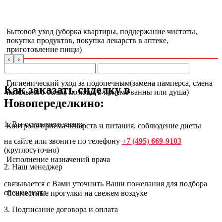
Бытовой уход (уборка квартиры, поддержание чистоты,
покупка продуктов, покупка лекарств в аптеке,
приготовление пищи)
‹
›
Гигиенический уход за подопечным(замена памперса, смена
Как заказать сиделку в
нательного белья, помощь в приеме ванны или душа)
Новопеределкино:
1. Вы оставляете заявку
Контроль приема лекарств и питания, соблюдение диеты
на сайте или звоните по телефону
+7 (495) 669-9103
(круглосуточно)
Исполнение назначений врача
2. Наш менеджер
связывается с Вами уточнить Ваши пожелания для подбора
специалиста
Совместные прогулки на свежем воздухе
3. Подписание договора и оплата