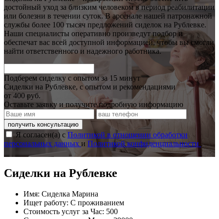
достойный уход за близким человеком в период реабилитации
или болезни в течении суток. В арсенале нашей патронажной
службы более 100 тысяч предложений сиделок на Рублевке.
Наши специалисты оперативно произведут подбор и
обеспечат вас всей доступной информацией, чтобы вы смогли
найти ответственного и надежного работника.
Подберем сиделку с опытом за 15 минут
Сиделки на Рублевке, с опытом и рекомендациями
от 400 руб.
Оставьте заявку и получите подробную информацию
получить консультацию
Я согласен(а) с
Политикой в отношении обработки
персональных данных
и
Политикой конфиденциальности
.
Сиделки на Рублевке
Имя:
Сиделка Марина
Ищет работу:
С проживанием
Стоимость услуг за Час:
500