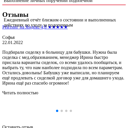
Выполнение личных поручений подопечной
Отзывы
Ежедневный отчёт близким о состоянии и выполненных
действиях по уходу за подопечным
Рейтинг на Яндекс 4,8
★★★★★
Софья
22.01.2022
Подбирали сиделку в больницу для бабушки. Нужна была
сиделка с мед.образованием, менеджер Ирина быстро
прислала варианты сиделок, со всеми удалось пообщаться, и
выбрать ту, что нам наиболее подходила по всем параметрам.
Остались довольны! Бабушку уже выписали, но планируем
ещё продлевать с сиделкой договор уже для домашнего ухода.
Ирина ещё раз спасибо огромное!
Читать полностью
Оставить отзыв