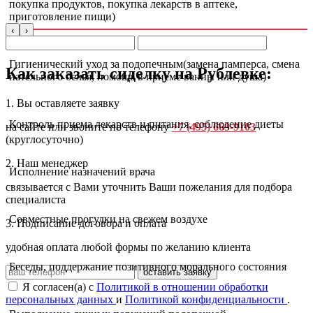
покупка продуктов, покупка лекарств в аптеке,
приготовление пищи)
‹
›
Гигиенический уход за подопечным(замена памперса, смена
Как заказать сиделку на Рублевке:
нательного белья, помощь в приеме ванны или душа)
1. Вы оставляете заявку
Контроль приема лекарств и питания, соблюдение диеты
на сайте или звоните по телефону
+7 (495) 669-9103
(круглосуточно)
2. Наш менеджер
Исполнение назначений врача
связывается с Вами уточнить Ваши пожелания для подбора
специалиста
Совместные прогулки на свежем воздухе
3. Подписание договора и оплата
удобная оплата любой формы по желанию клиента
Беседы, поддержание позитивного морального состояния
оставить заявку
Я согласен(а) с
Политикой в отношении обработки
персональных данных
и
Политикой конфиденциальности
.